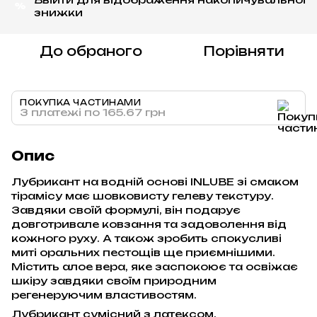
%
знижки
До обраного
Порівняти
ПОКУПКА ЧАСТИНАМИ
3 платежі по 165.67 грн
Опис
Лубрикант на водній основі INLUBE зі смаком
тірамісу має шовковисту гелеву текстуру.
Завдяки своїй формулі, він подарує
довготривале ковзання та задоволення від
кожного руху. А також зробить спокусливі
миті оральних пестощів ще приємнішими.
Містить алое вера, яке заспокоює та освіжає
шкіру завдяки своїм природним
регенеруючим властивостям.
Лубрикант сумісний з латексом,