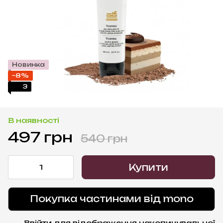
Новинка
−8%
3
В наявності
497 грн
540 грн
Купити
Покупка частинами від mono
Ввійти
для відображення накопичувальної