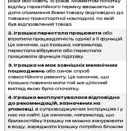
роки або навіть 15 років. Моментом початку
відліку гарантійного терміну вважається
дата отримання Вами товару (відповідно до
товарно-транспортної накладної, по якій
був відправлений товар).
2. Іграшка перестала працювати
або
втратила працездатність однієї з її функцій.
Це означає, що іграшка, наприклад,
перестала вібрувати або перестала
працювати функція підігріву.
3. Іграшка не має зовнішніх механічних
пошкоджень
або ознак спроб
самостійного ремонту. Це означає, що
іграшка повинна мати той же цілісний
вигляд якою була спочатку.
4. Іграшка експлуатувалася відповідно
до рекомендацій, зазначених на
упаковці
, в супроводжуючих інструкціях і у
нас на сайті. Це означає, наприклад, що
бризкостійку іграшку не можна занурювати
в воду, заряджати іграшку потрібно блоком