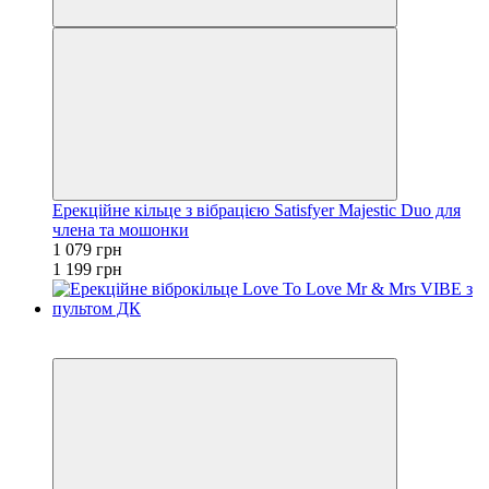
Ерекційне кільце з вібрацією Satisfyer Majestic Duo для
члена та мошонки
1 079 грн
1 199 грн
−10%
3