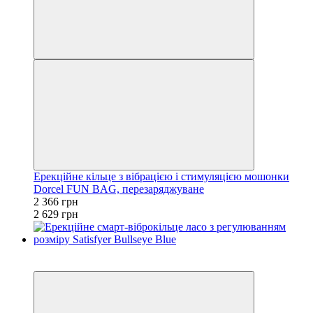
Ерекційне кільце з вібрацією і стимуляцією мошонки
Dorcel FUN BAG, перезаряджуване
2 366 грн
2 629 грн
−10%
3