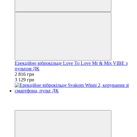
Ерекційне віброкільце Love To Love Mr & Mrs VIBE з
пультом ДК
2 816 грн
3 129 грн
−10%
3
Безкоштовна доставка