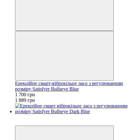
Ерекційне смарт-віброкільце ласо з регулюванням
розміру Satisfyer Bullseye Blue
1 700 грн
1 889 грн
−10%
3