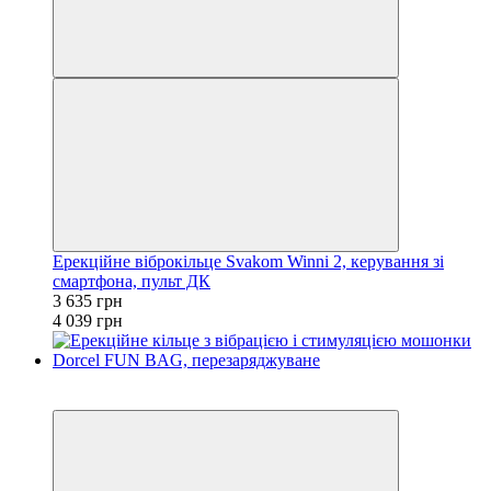
Ерекційне віброкільце Svakom Winni 2, керування зі
смартфона, пульт ДК
3 635 грн
4 039 грн
−10%
3