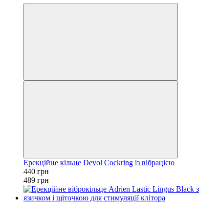
Ерекційне кільце Devol Cockring із вібрацією
440 грн
489 грн
−10%
3