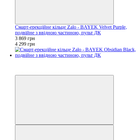
Смарт-ерекційне кільце Zalo - BAYEK Velvet Purple,
подвійне з ввідною частиною, пульт ДК
3 869 грн
4 299 грн
−10%
3
Безкоштовна доставка