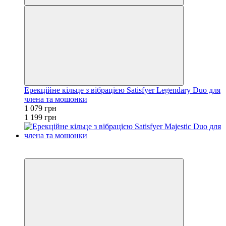
Ерекційне кільце з вібрацією Satisfyer Legendary Duo для
члена та мошонки
1 079 грн
1 199 грн
−10%
3