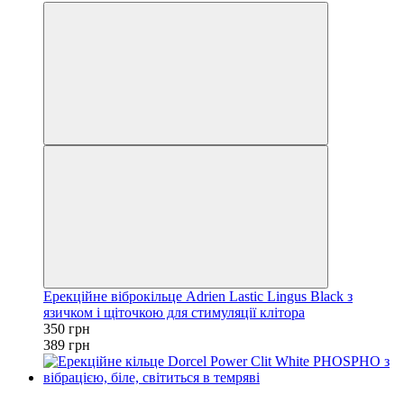
Ерекційне віброкільце Adrien Lastic Lingus Black з
язичком і щіточкою для стимуляції клітора
350 грн
389 грн
−10%