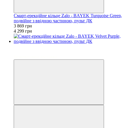
Смарт-ерекційне кільце Zalo - BAYEK Turquoise Green,
подвійне з ввідною частиною, пульт ДК
3 869 грн
4 299 грн
−10%
3
Безкоштовна доставка