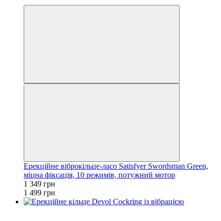
3
Ерекційне віброкільце-ласо Satisfyer Swordsman Green,
міцна фіксація, 10 режимів, потужний мотор
1 349 грн
1 499 грн
−10%
3