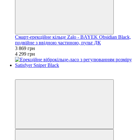
Смарт-ерекційне кільце Zalo - BAYEK Obsidian Black,
подвійне з ввідною частиною, пульт ДК
3 869 грн
4 299 грн
−10%
3