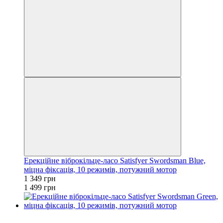
Ерекційне віброкільце-ласо Satisfyer Swordsman Blue,
міцна фіксація, 10 режимів, потужний мотор
1 349 грн
1 499 грн
−10%