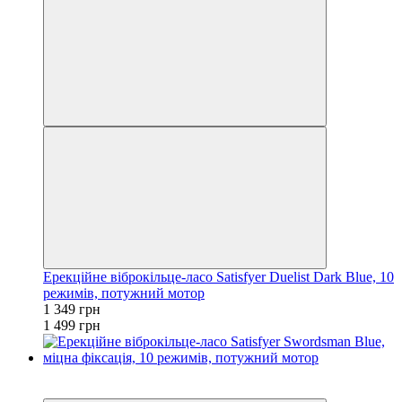
Ерекційне віброкільце-ласо Satisfyer Duelist Dark Blue, 10
режимів, потужний мотор
1 349 грн
1 499 грн
−10%
3