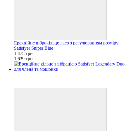
Ерекційне віброкільце ласо з регулюванням розміру
Satisfyer Sniper Blue
1 475 грн
1 639 грн
Хіт
−10%
3