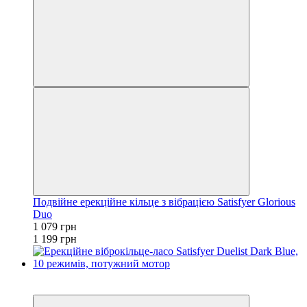
Подвійне ерекційне кільце з вібрацією Satisfyer Glorious
Duo
1 079 грн
1 199 грн
−10%
3