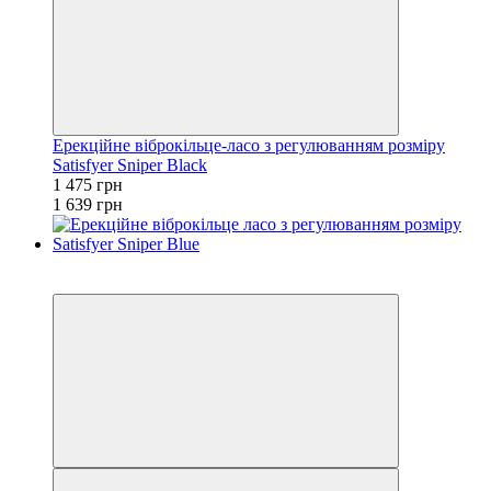
Ерекційне віброкільце-ласо з регулюванням розміру
Satisfyer Sniper Black
1 475 грн
1 639 грн
−10%
3