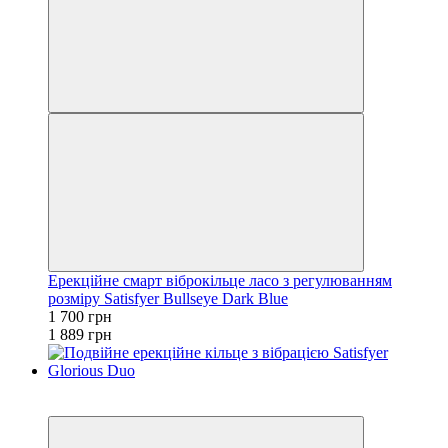
Ерекційне смарт віброкільце ласо з регулюванням
розміру Satisfyer Bullseye Dark Blue
1 700 грн
1 889 грн
−10%
3