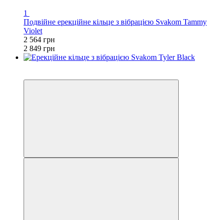
1
Подвійне ерекційне кільце з вібрацією Svakom Tammy
Violet
2 564 грн
2 849 грн
−10%
3