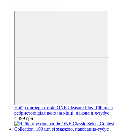
3
Безкоштовна доставка
Набір презервативів ONE Pleasure Plus, 100 шт, з
ребристою ділянкою на кінці, паковання-тубус
4 399 грн