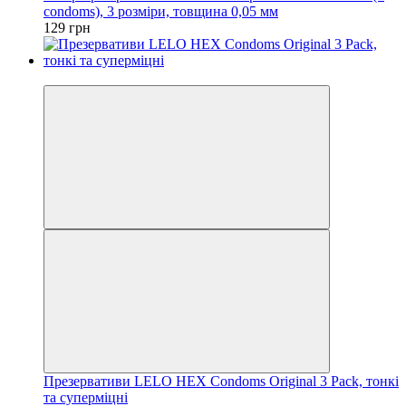
condoms), 3 розміри, товщина 0,05 мм
129 грн
3
Презервативи LELO HEX Condoms Original 3 Pack, тонкі
та суперміцні