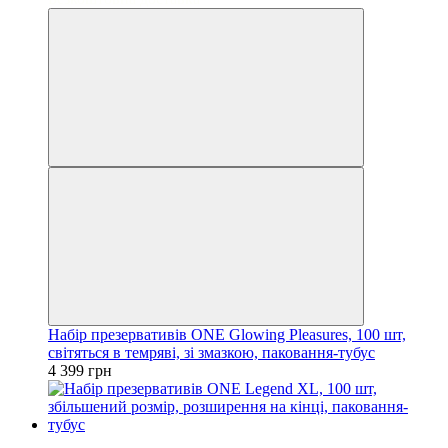
Набір презервативів ONE Glowing Pleasures, 100 шт,
світяться в темряві, зі змазкою, паковання-тубус
4 399 грн
3