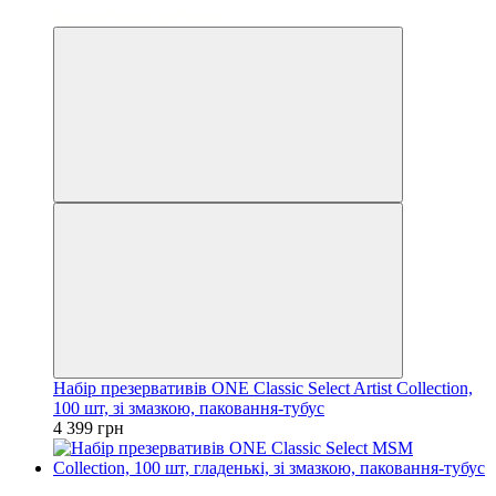
Безкоштовна доставка
Набір презервативів ONE Classic Select Artist Collection,
100 шт, зі змазкою, паковання-тубус
4 399 грн
3