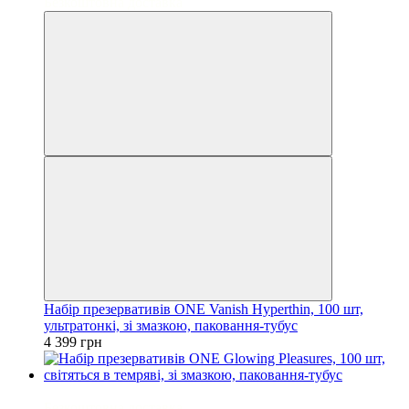
Безкоштовна доставка
Набір презервативів ONE Vanish Hyperthin, 100 шт,
ультратонкі, зі змазкою, паковання-тубус
4 399 грн
3
Безкоштовна доставка