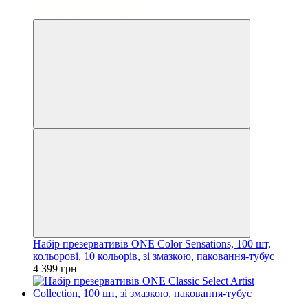
3
Безкоштовна доставка
Набір презервативів ONE Color Sensations, 100 шт,
кольорові, 10 кольорів, зі змазкою, паковання-тубус
4 399 грн
3