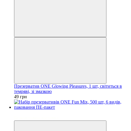
Презерватив ONE Glowing Pleasures, 1 шт, світиться в
темряві, зі змазкою
49 грн
3
Безкоштовна доставка