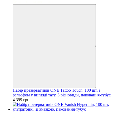
Безкоштовна доставка
Набір презервативів ONE Tattoo Touch, 100 шт, з
рельєфом у вигляді тату, 3 різновиди, паковання-тубус
4 399 грн
3