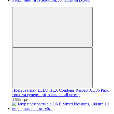
3
Презервативи LELO HEX Condoms Respect XL 36 Pack,
тонкі та суперміцні, збільшений розмір
1 999 грн
3