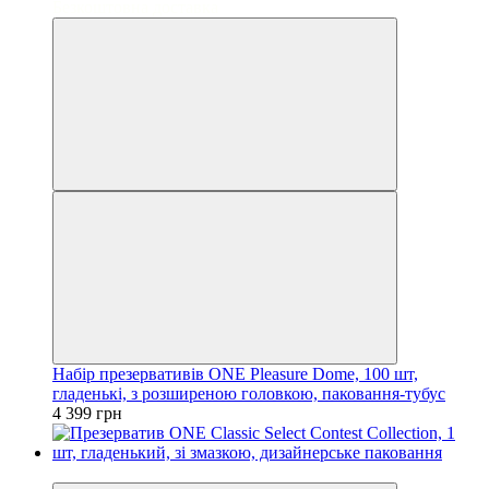
Безкоштовна доставка
Набір презервативів ONE Pleasure Dome, 100 шт,
гладенькі, з розширеною головкою, паковання-тубус
4 399 грн
3