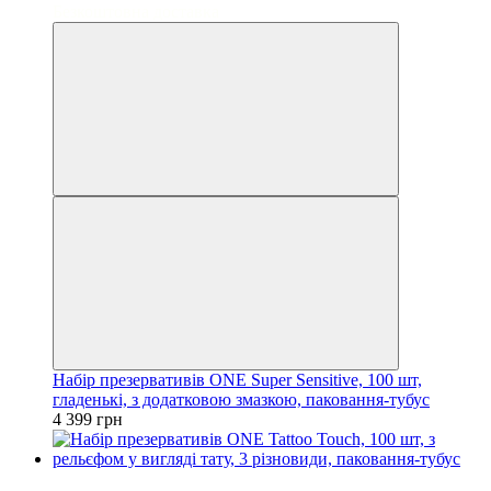
Безкоштовна доставка
Набір презервативів ONE Super Sensitive, 100 шт,
гладенькі, з додатковою змазкою, паковання-тубус
4 399 грн
3