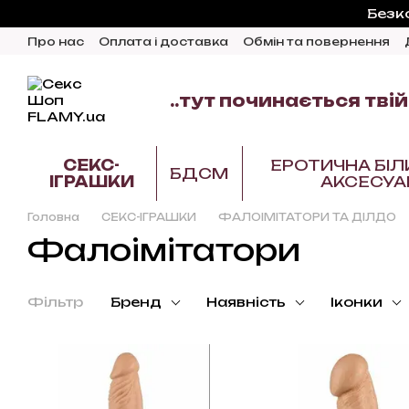
Перейти до основного контенту
Безк
Про нас
Оплата і доставка
Обмін та повернення
Відгуки про магазин
Блог
..тут починається твій
СЕКС-
ЕРОТИЧНА БІЛ
БДСМ
ІГРАШКИ
АКСЕСУА
Головна
СЕКС-ІГРАШКИ
ФАЛОІМІТАТОРИ ТА ДІЛДО
Фалоімітатори
Фільтр
Бренд
Наявність
Іконки