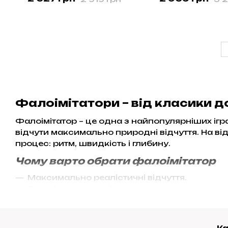
Brad, діаметр 4 см, TPE
Max, діаметр 4,3
Фалоімітатори – від класики до
Фалоімітатор – це одна з найпопулярніших ігр
відчути максимально природні відчуття. На від
процес: ритм, швидкість і глибину.
Чому варто обрати фалоімітатор
Максимально реалістичні відчуття.
Більшість моделей повторюють форму чоло
деталями – від рельєфних вен до м’якої голі
Повний контроль у твоїх руках.
К