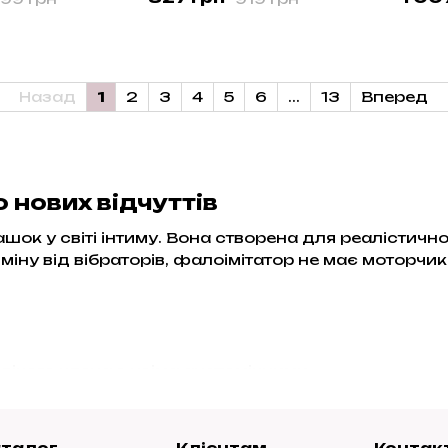
 см, TPE
Назад
1
2
3
4
5
6
...
13
Вперед
 нових відчуттів
ашок у світі інтиму. Вона створена для реалістично
міну від вібраторів, фалоімітатор не має моторчи
вічого члена з усіма анатомічними
вки.
аталог
Клієнтам
Контак