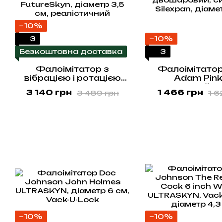
−10%
3
−10%
Безкоштовна доставка
3
Фалоімітатор з
Фалоімітатор
вібрацією і ротацією
Adam Pink 
Alive Cesar Vibro Plus
двошаровий, си
3 140 грн
1 466 грн
3 489 грн
1 6
FutureSkyn, діаметр 3,5
Silexpan, діаме
см, реалістичний
−10%
−10%