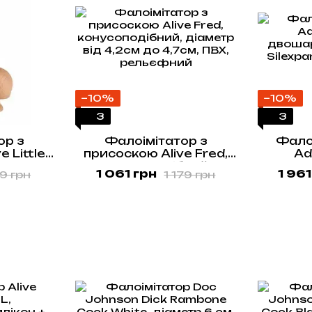
−10%
−10%
3
3
ор з
Фалоімітатор з
Фалоі
 Little
присоскою Alive Fred,
Ad
3,5 см,
конусоподібний,
двошар
1 061 грн
1 961
59 грн
1 179 грн
головка
діаметр від 4,2см до
Silexpa
4,7см, ПВХ, рельєфний