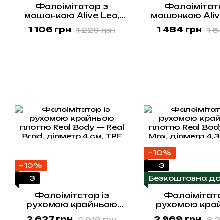
Фалоімітатор з
Фалоімітат
мошонкою Alive Leo,
мошонкою Aliv
діаметр 3,8 см, ПВХ
діаметр 4,3 с
1 106 грн
1 484 грн
1 229 грн
1 6
−10%
−10%
3
3
Безкоштовна до
Фалоімітатор із
Фалоімітато
рухомою крайньою
рухомою кра
плоттю Real Body — Real
плоттю Real Bod
2 627 грн
2 969 грн
2 919 грн
3 