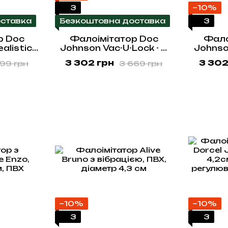
3
−10%
ставка
Безкоштовна доставка
3
р Doc
Фалоімітатор Doc
Фало
alistic
Johnson Vac-U-Lock - 6
Johnso
hite –
Inch ULTRASKYN Cock
Inch 
3 302 грн
3 302
699 грн
3 669 грн
ack-U-
White, діаметр 4,3 см
White,
4,3 см
−10%
−10%
3
3