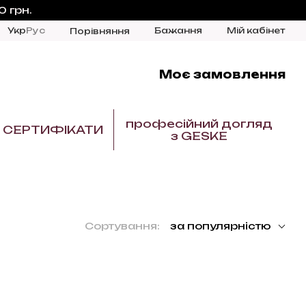
 грн.
Укр
Рус
Бажання
Мій кабінет
Порівняння
Моє замовлення
професійний догляд
СЕРТИФІКАТИ
з GESKE
Сортування:
за популярністю