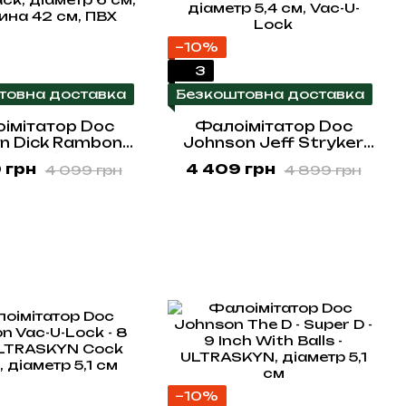
−10%
3
товна доставка
Безкоштовна доставка
імітатор Doc
Фалоімітатор Doc
n Dick Rambone
Johnson Jeff Stryker
lack, діаметр 6
White - ULTRASKYN,
 грн
4 409 грн
4 099 грн
4 899 грн
жина 42 см, ПВХ
діаметр 5,4 см, Vac-U-
Lock
−10%