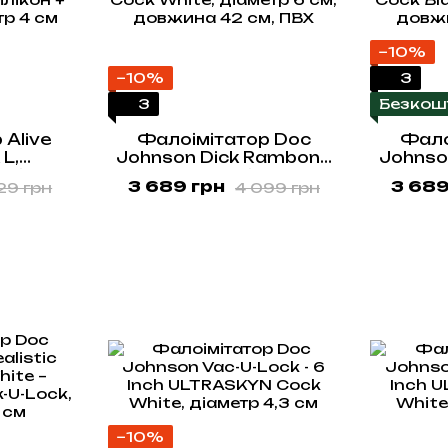
−10%
−10%
3
3
Безкош
 Alive
Фалоімітатор Doc
Фало
L,
Johnson Dick Rambone
Johnso
лікон +
Cock White, діаметр 6
Cock B
3 689 грн
3 689
29 грн
4 099 грн
тр 4 см
см, довжина 42 см, ПВХ
см, дов
−10%