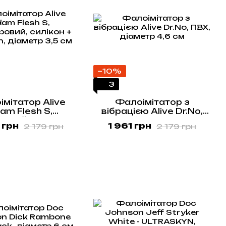
−10%
3
мітатор Alive
Фалоімітатор з
am Flesh S,
вібрацією Alive Dr.No,
овий, силікон +
ПВХ, діаметр 4,6 см
 грн
1 961 грн
2 179 грн
2 179 грн
n, діаметр 3,5 см