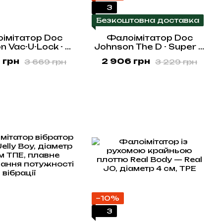
3
Безкоштовна доставка
імітатор Doc
Фалоімітатор Doc
n Vac-U-Lock - 8
Johnson The D - Super D
ULTRASKYN Cock
- 9 Inch With Balls -
 грн
2 906 грн
3 669 грн
3 229 грн
 діаметр 5,1 см
ULTRASKYN, діаметр 5,1
см
−10%
3