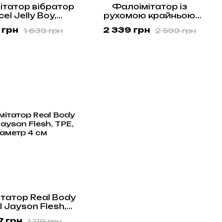
ітатор вібратор
Фалоімітатор із
el Jelly Boy,
рухомою крайньою
тр 4,2см ТПЕ,
плоттю Real Body — Real
 грн
2 339 грн
1 639 грн
2 599 грн
е регулювання
JO, діаметр 4 см, TPE
ності вібрації
татор Real Body
l Jayson Flesh,
 діаметр 4 см
7 грн
1 119 грн