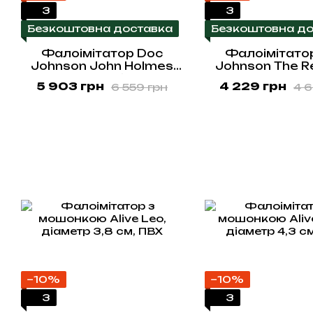
3
3
Безкоштовна доставка
Безкоштовна до
Фалоімітатор Doc
Фалоімітато
Johnson John Holmes
Johnson The Re
ULTRASKYN, діаметр 6
Cock 6 inch W
5 903 грн
4 229 грн
6 559 грн
4 
см, Vack-U-Lock
ULTRASKYN, V
Lock, діаметр 
−10%
−10%
3
3