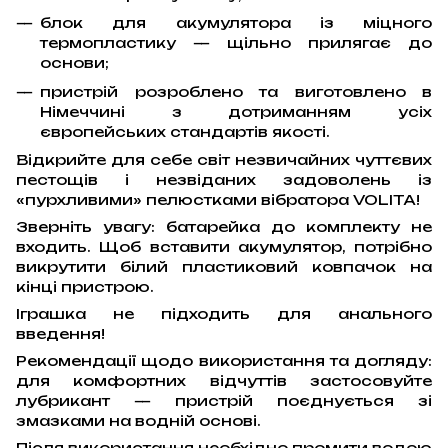
блок для акумулятора із міцного
термопластику — щільно прилягає до
основи;
пристрій розроблено та виготовлено в
Німеччині з дотриманням усіх
європейських стандартів якості.
Відкрийте для себе світ незвичайних чуттєвих
пестощів і незвіданих задоволень із
«пурхливими» пелюстками вібратора VOLITA!
Зверніть увагу: батарейка до комплекту не
входить. Щоб вставити акумулятор, потрібно
викрутити білий пластиковий ковпачок на
кінці пристрою.
Іграшка не підходить для анального
введення!
Рекомендації щодо використання та догляду:
для комфортних відчуттів застосовуйте
лубрикант — пристрій поєднується зі
змазками на водній основі.
Після використання необхідно промити водою