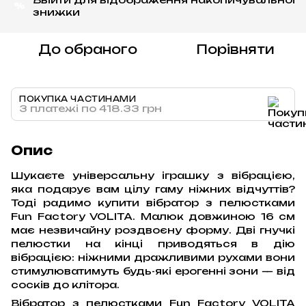
%
знижки
До обраного
Порівняти
ПОКУПКА ЧАСТИНАМИ
3 платежі по 418.33 грн
Опис
Шукаєте універсальну іграшку з вібрацією,
яка подарує вам цілу гаму ніжних відчуттів?
Тоді радимо купити вібратор з пелюстками
Fun Factory VOLITA. Малюк довжиною 16 см
має незвичайну роздвоєну форму. Дві гнучкі
пелюстки на кінці приводяться в дію
вібрацією: ніжними дражливими рухами вони
стимулюватимуть будь-які ерогенні зони — від
сосків до клітора.
Вібратор з пелюстками Fun Factory VOLITA