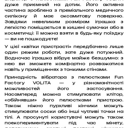
дуже приємний на дотик. Його активна
частина зроблена з преміального медичного
силікону й має оксамитову поверхню.
Завдяки невеликим розмірам іграшка з
легкістю поміщається в кишені сумочки або в
косметичці: її можна взяти в будь-яку поїздку
— ви не пошкодуєте!
У цієї «квітки пристрасті» передбачено лише
один режим роботи, зате дуже потужний.
Водночас іграшка вібрує майже безшумно: з
нею ви зможете комфортно розважатися
навіть у приміщеннях з тонкими стінами.
Принадність вібратора з пелюстками Fun
Factory VOLITA — у різноманітності
можливостей його застосування.
Насамперед можна стимулювати клітор,
«обійнявши» його пелюстками пристрою.
Також ніжно пурхливі кінчики можуть
стимулювати соски або інші чутливі точки на
тілі. А просунуті користувачі можуть також
поекспериментувати під час мінету,