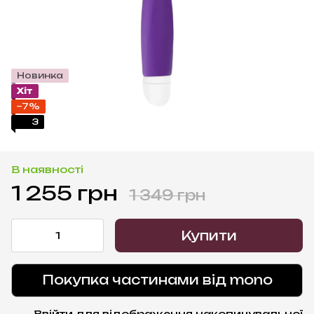
Новинка
Хіт
−7%
3
В наявності
1 255 грн
1 349 грн
Купити
Покупка частинами від mono
Ввійти
для відображення накопичувальної