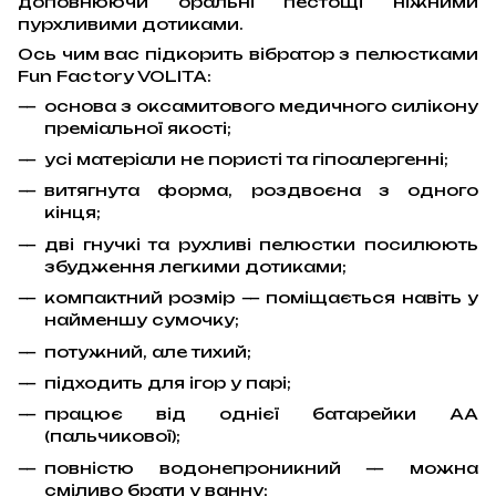
доповнюючи оральні пестощі ніжними
пурхливими дотиками.
Ось чим вас підкорить вібратор з пелюстками
Fun Factory VOLITA:
основа з оксамитового медичного силікону
преміальної якості;
усі матеріали не пористі та гіпоалергенні;
витягнута форма, роздвоєна з одного
кінця;
дві гнучкі та рухливі пелюстки посилюють
збудження легкими дотиками;
компактний розмір — поміщається навіть у
найменшу сумочку;
потужний, але тихий;
підходить для ігор у парі;
працює від однієї батарейки АА
(пальчикової);
повністю водонепроникний — можна
сміливо брати у ванну;