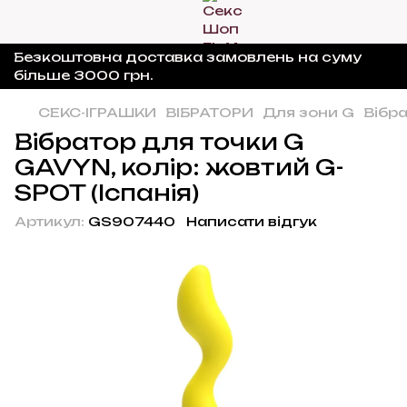
Безкоштовна доставка замовлень на суму
більше 3000 грн.
СЕКС-ІГРАШКИ
ВІБРАТОРИ
Для зони G
Вібра
Вібратор для точки G
GAVYN, колір: жовтий G-
SPOT (Іспанія)
Артикул:
GS907440
Написати відгук