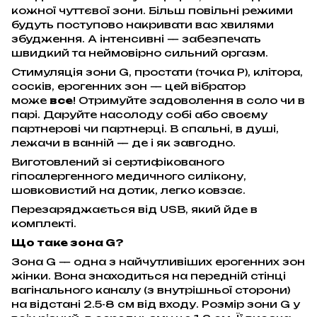
кожної чуттєвої зони. Більш повільні режими
будуть поступово накривати вас хвилями
збудження. А інтенсивні — забезпечать
швидкий та неймовірно сильний оргазм.
Стимуляція зони G, простати (точка Р), клітора,
сосків, ерогенних зон — цей вібратор
може
все
! Отримуйте задоволення в соло чи в
парі. Даруйте насолоду собі або своєму
партнерові чи партнерці. В спальні, в душі,
лежачи в ванній — де і як завгодно.
Виготовлений зі сертифікованого
гіпоалергенного медичного силікону,
шовковистий на дотик, легко ковзає.
Перезаряджається від USB, який йде в
комплекті.
Що таке зона G?
Зона G — одна з найчутливіших ерогенних зон
жінки. Вона знаходиться на передній стінці
вагінального каналу (з внутрішньої сторони)
на відстані 2.5-8 см від входу. Розмір зони G у