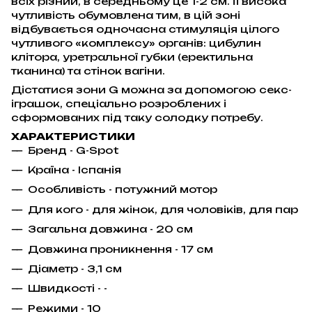
всіх різний, в середньому це 1-2 см. Її висока
чутливість обумовлена тим, в цій зоні
відбувається одночасна стимуляція цілого
чутливого «комплексу» органів: цибулин
клітора, уретральної губки (еректильна
тканина) та стінок вагіни.
Дістатися зони G можна за допомогою секс-
іграшок, спеціально розроблених і
сформованих під таку солодку потребу.
ХАРАКТЕРИСТИКИ
Бренд - G-Spot
Країна - Іспанія
Особливість - потужний мотор
Для кого - для жінок, для чоловіків, для пар
Загальна довжина - 20 см
Довжина проникнення - 17 см
Діаметр - 3,1 см
Швидкості - -
Режими - 10