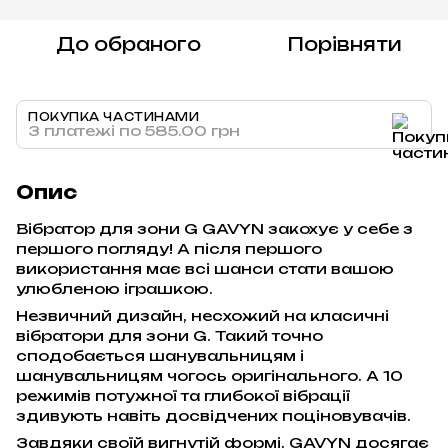
До обраного
Порівняти
ПОКУПКА ЧАСТИНАМИ
3 платежі по 585.00 грн
Опис
Вібратор для зони G GAVYN закохує у себе з
першого погляду! А після першого
використання має всі шанси стати вашою
улюбленою іграшкою.
Незвичний дизайн, несхожий на класичні
вібратори для зони G. Такий точно
сподобається шанувальницям і
шанувальницям чогось оригінального. А 10
режимів потужної та глибокої вібрації
здивують навіть досвідчених поціновувачів.
Завдяки своїй вигнутій формі, GAVYN досягає