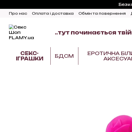
Перейти до основного контенту
Безк
Про нас
Оплата і доставка
Обмін та повернення
Відгуки про магазин
Блог
..тут починається твій
СЕКС-
ЕРОТИЧНА БІЛ
БДСМ
ІГРАШКИ
АКСЕСУА