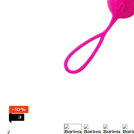
−10%
3