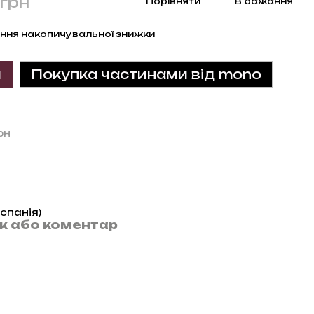
грн
Порівняти
В бажання
ння накопичувальної знижки
и
Покупка частинами від mono
рн
Іспанія)
ук або коментар