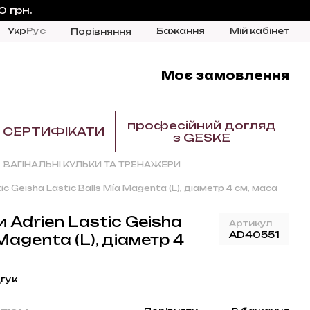
 грн.
Укр
Рус
Бажання
Мій кабінет
Порівняння
Моє замовлення
професійний догляд
СЕРТИФІКАТИ
з GESKE
ВАГІНАЛЬНІ КУЛЬКИ ТА ТРЕНАЖЕРИ
ic Geisha Lastic Balls Mía Magenta (L), діаметр 4 см, маса
и Adrien Lastic Geisha
Артикул
AD40551
 Magenta (L), діаметр 4
гук