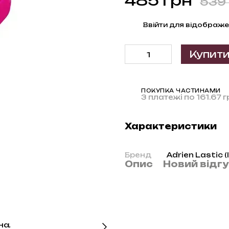
485 грн
539 
%
Ввійти
для відображе
Купит
ПОКУПКА ЧАСТИНАМИ
3 платежі по 161.67 г
Характеристики
Бренд
Adrien Lastic (
Опис
Новий відг