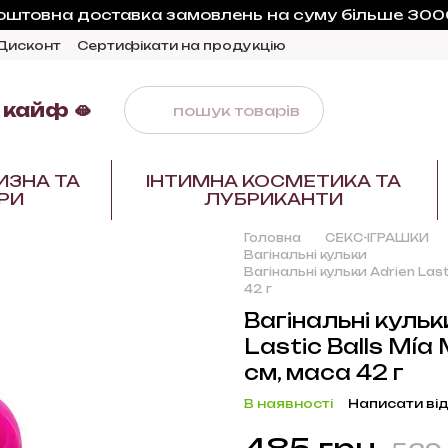
оштовна доставка замовлень на суму більше 3000
Дисконт
Сертифікати на продукцію
 кайф 🫦
ИЗНА ТА
ІНТИМНА КОСМЕТИКА ТА
РИ
ЛУБРИКАНТИ
Головна
СЕКС-ІГРАШКИ
Вагінальні кульки
Вагінальні кульки Adrien Last
42 г
Вагінальні кульк
Lastic Balls Mía
см, маса 42 г
В наявності
Написати від