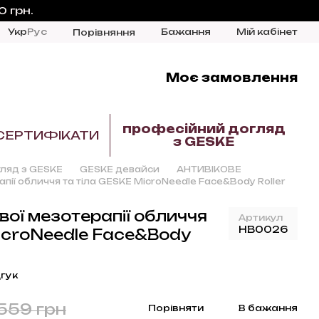
 грн.
Укр
Рус
Бажання
Мій кабінет
Порівняння
Моє замовлення
професійний догляд
СЕРТИФІКАТИ
з GESKE
ляд з GESKE
GESKE девайси
АНТИВІКОВЕ
пії обличчя та тіла GESKE MicroNeedle Face&Body Roller
вої мезотерапії обличчя
Артикул
HB0026
icroNeedle Face&Body
гук
559 грн
Порівняти
В бажання