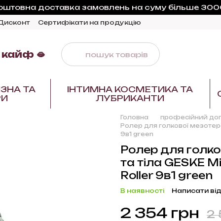
оштовна доставка замовлень на суму більше 3000
Дисконт
Сертифікати на продукцію
 кайф 🫦
ЗНА ТА
ІНТИМНА КОСМЕТИКА ТА
РИ
ЛУБРИКАНТИ
Головна
професійний дог
Ролер для голкової мезотера
9в1 green
Ролер для голко
та тіла GESKE M
Roller 9в1 green
В наявності
Написати від
2 354 грн
2 