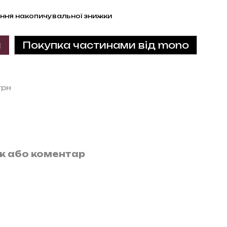
ння накопичувальної знижки
и
Покупка частинами від mono
грн
ук або коментар