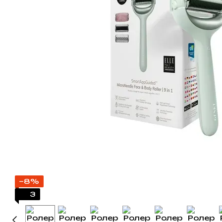
−8%
3