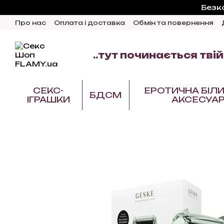
Перейти до основного контенту
Безк
Про нас
Оплата і доставка
Обмін та повернення
Відгуки про магазин
Блог
..тут починається твій
СЕКС-
ЕРОТИЧНА БІЛИ
БДСМ
ІГРАШКИ
АКСЕСУА