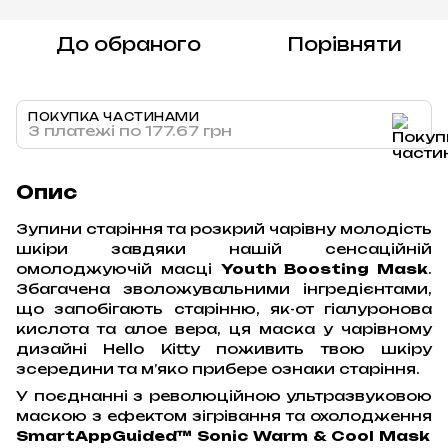
До обраного
Порівняти
ПОКУПКА ЧАСТИНАМИ
3 платежі по 177.67 грн
Опис
Зупини старіння та розкрий чарівну молодість
шкіри завдяки нашій сенсаційній
омолоджуючій масці
Youth Boosting Mask
.
Збагачена зволожувальними інгредієнтами,
що запобігають старінню, як-от гіалуронова
кислота та алое вера, ця маска у чарівному
дизайні Hello Kitty поживить твою шкіру
зсередини та мʼяко прибере ознаки старіння.
У поєднанні з революційною ультразвуковою
маскою з ефектом зігрівання та охолодження
SmartAppGuided™ Sonic Warm & Cool Mask