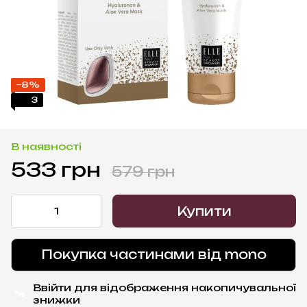
−8%
3
В наявності
533 грн
579 грн
Купити
Покупка частинами від mono
Ввійти
для відображення накопичувальної
%
знижки