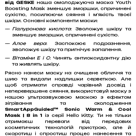
від GESKE
наша омолоджуюча маска Youth
Boosting Mask зменшує зморшки, спричинені
сухістю, посилюючи сяяння і м’якість твоєї
шкіри. Основні компоненти маски:
Гіалуронова кислота
: Зволожує шкіру та
зменшує зморшки, спричинені сухістю.
Алое вера
: Заспокоює подразнення,
зволожує шкіру та пригнічує запалення.
Вітаміни Е і С
: Чинять антиоксидантну дію
та живлять шкіру.
Рясно нанеси маску на очищене обличчя та
шию та видали надлишки серветкою. Але
щоб отримати справді чарівний досвід і
неперевершене сяяння, використовуй маску з
нашою ультразвуковою маскою з ефектом
зігрівання та охолодження
SmartAppGuided™ Sonic Warm & Cool
Mask | 8 in 1
із серії Hello Kitty. Ти не тільки
отримаєш переваги від передових
косметичних технологій пристрою, але й
скоротиш і спростиш процес нанесення та