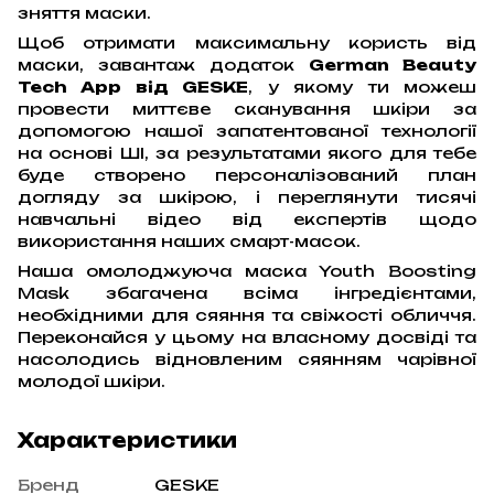
зняття маски.
Щоб отримати максимальну користь від
маски, завантаж додаток
German Beauty
Tech App від GESKE
, у якому ти можеш
провести миттєве сканування шкіри за
допомогою нашої запатентованої технології
на основі ШІ, за результатами якого для тебе
буде створено персоналізований план
догляду за шкірою, і переглянути тисячі
навчальні відео від експертів щодо
використання наших смарт-масок.
Наша омолоджуюча маска Youth Boosting
Mask збагачена всіма інгредієнтами,
необхідними для сяяння та свіжості обличчя.
Переконайся у цьому на власному досвіді та
насолодись відновленим сяянням чарівної
молодої шкіри.
Характеристики
Бренд
GESKE