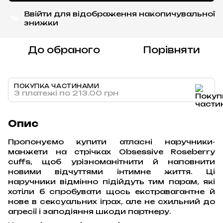
Ввійти
для відображення накопичувальної
%
знижки
До обраного
Порівняти
ПОКУПКА ЧАСТИНАМИ
3 платежі по 213.00 грн
Опис
Пропонуємо купити атласні наручники-
манжети на стрічках Obsessive Roseberry
cuffs, щоб урізноманітнити й наповнити
новими відчуттями інтимне життя. Ці
наручники відмінно підійдуть тим парам, які
хотіли б спробувати щось екстравагантне й
нове в сексуальних іграх, але не схильний до
агресії і заподіяння шкоди партнеру.