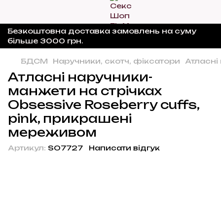
Безкоштовна доставка замовлень на суму
більше 3000 грн.
БДСМ
Наручники, скотч, фіксатори
Атласні
Атласні наручники-
манжети на стрічках
Obsessive Roseberry cuffs,
pink, прикрашені
мереживом
Артикул:
SO7727
Написати відгук