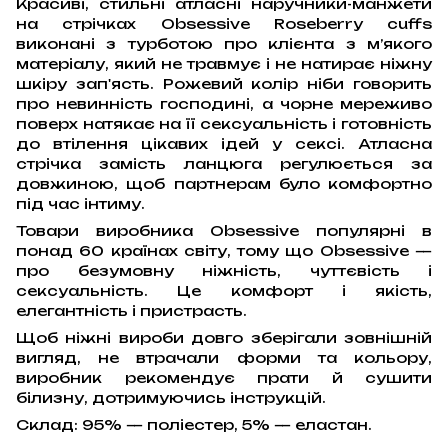
Красиві, стильні атласні наручники-манжети
на стрічках Obsessive Roseberry cuffs
виконані з турботою про клієнта з м’якого
матеріалу, який не травмує і не натирає ніжну
шкіру зап'ясть. Рожевий колір ніби говорить
про невинність господині, а чорне мереживо
поверх натякає на її сексуальність і готовність
до втілення цікавих ідей у сексі. Атласна
стрічка замість ланцюга регулюється за
довжиною, щоб партнерам було комфортно
під час інтиму.
Товари виробника Obsessive популярні в
понад 60 країнах світу, тому що Obsessive —
про безумовну ніжність, чуттєвість і
сексуальність. Це комфорт і якість,
елегантність і пристрасть.
Щоб ніжні вироби довго зберігали зовнішній
вигляд, не втрачали форми та кольору,
виробник рекомендує прати й сушити
білизну, дотримуючись інструкцій.
Склад: 95% — поліестер, 5% — еластан.