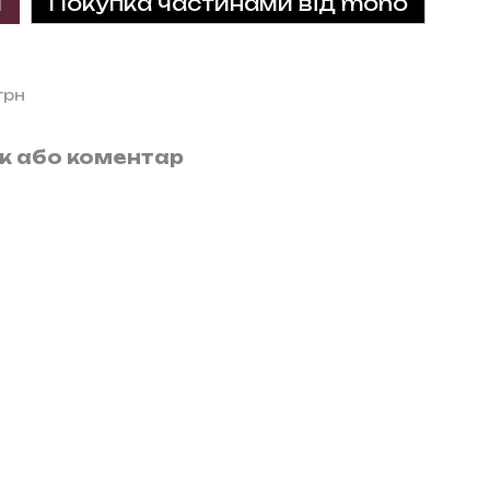
и
Покупка частинами від mono
грн
ук або коментар