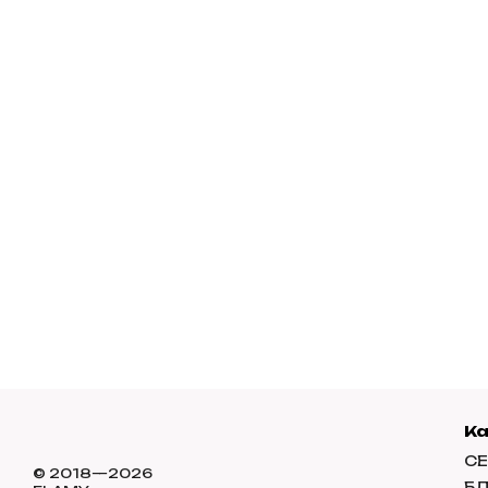
К
СЕ
© 2018—2026
Б