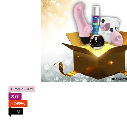
Новинка
Хіт
−25%
3