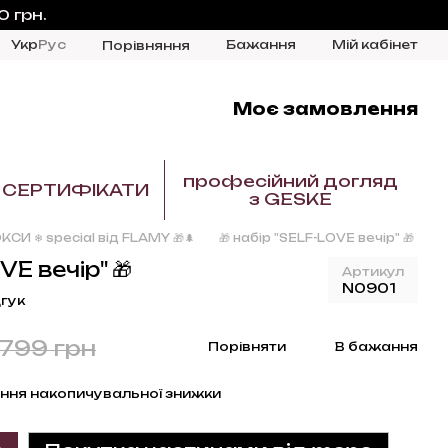
 грн.
Укр
Рус
Бажання
Мій кабінет
Порівняння
Моє замовлення
професійний догляд
СЕРТИФІКАТИ
з GESKE
КСИ ❄ special від FLAMY 🎁🌲
🎁 набір "SELF-LOVE вечір" 🎁
VE вечір" 🎁
Артикул
N0901
гук
 799 грн
Порівняти
В бажання
ння накопичувальної знижки