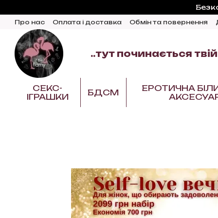
Перейти до основного контенту
Безк
Про нас
Оплата і доставка
Обмін та повернення
Відгуки про магазин
Блог
..тут починається твій
СЕКС-
ЕРОТИЧНА БІЛ
БДСМ
ІГРАШКИ
АКСЕСУА