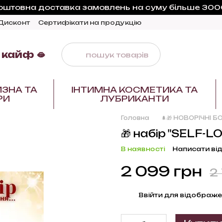
оштовна доставка замовлень на суму більше 3000
Дисконт
Сертифікати на продукцію
 кайф 🫦
ИЗНА ТА
ІНТИМНА КОСМЕТИКА ТА
РИ
ЛУБРИКАНТИ
Головна
🌲🎁 НОВОРІЧНІ БО
🎁 набір "SELF-LO
В наявності
Написати від
2 099 грн
2
%
Ввійти
для відображе