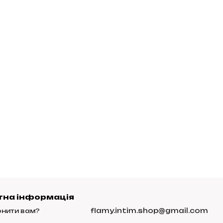
тна інформація
flamy.intim.shop@gmail.com
нити вам?