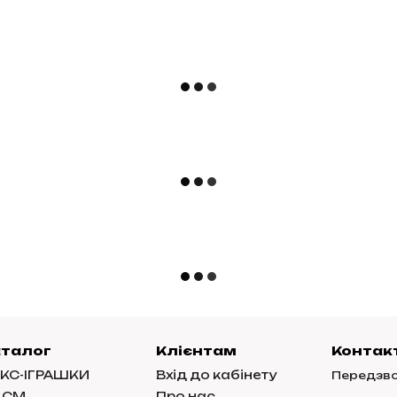
аталог
Клієнтам
Контак
КС-ІГРАШКИ
Вхід до кабінету
Передзво
ДСМ
Про нас