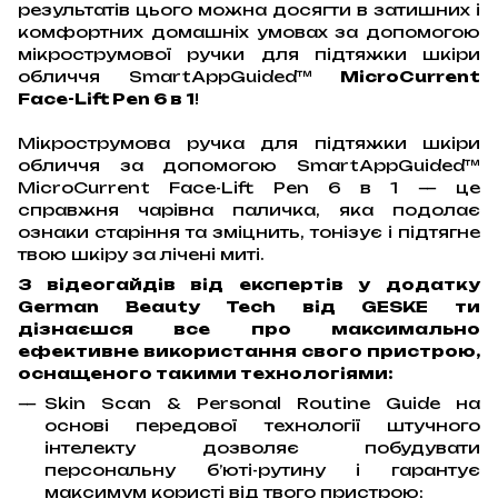
результатів цього можна досягти в затишних і
комфортних домашніх умовах за допомогою
мікрострумової ручки для підтяжки шкіри
обличчя SmartAppGuided™
MicroCurrent
Face-Lift Pen 6 в 1
!
Мікрострумова ручка для підтяжки шкіри
обличчя за допомогою SmartAppGuided™
MicroCurrent Face-Lift Pen 6 в 1 — це
справжня чарівна паличка, яка подолає
ознаки старіння та зміцнить, тонізує і підтягне
твою шкіру за лічені миті.
З відеогайдів від експертів у додатку
German Beauty Tech від GESKE ти
дізнаєшся все про максимально
ефективне використання свого пристрою,
оснащеного такими технологіями:
Skin Scan & Personal Routine Guide на
основі передової технології штучного
інтелекту дозволяє побудувати
персональну б’юті-рутину і гарантує
максимум користі від твого пристрою;