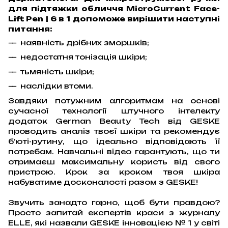
для підтяжки обличчя MicroCurrent Face-
Lift Pen | 6 в 1 допоможе вирішити наступні
питання:
наявність дрібних зморшків;
недостатня тонізація шкіри;
тьмяність шкіри;
наслідки втоми.
Завдяки потужним алгоритмам на основі
сучасної технології штучного інтелекту
додаток German Beauty Tech від GESKE
проводить аналіз твоєї шкіри та рекомендує
б’юті-рутину, що ідеально відповідають її
потребам. Навчальні відео гарантують, що ти
отримаєш максимальну користь від свого
пристрою. Крок за кроком твоя шкіра
набуватиме досконалості разом з GESKE!
Звучить занадто гарно, щоб бути правдою?
Просто запитай експертів краси з журналу
ELLE, які назвали GESKE інновацією № 1 у світі