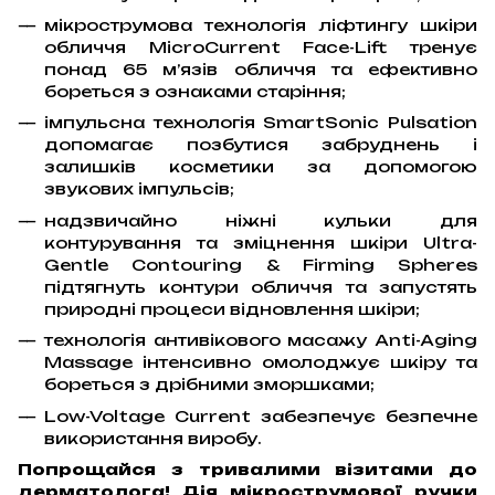
мікрострумова технологія ліфтингу шкіри
обличчя MicroCurrent Face-Lift тренує
понад 65 м’язів обличчя та ефективно
бореться з ознаками старіння;
імпульсна технологія SmartSonic Pulsation
допомагає позбутися забруднень і
залишків косметики за допомогою
звукових імпульсів;
надзвичайно ніжні кульки для
контурування та зміцнення шкіри Ultra-
Gentle Contouring & Firming Spheres
підтягнуть контури обличчя та запустять
природні процеси відновлення шкіри;
технологія антивікового масажу Anti-Aging
Massage інтенсивно омолоджує шкіру та
бореться з дрібними зморшками;
Low-Voltage Current забезпечує безпечне
використання виробу.
Попрощайся з тривалими візитами до
дерматолога! Дія мікрострумової ручки