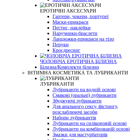
ЕРОТИЧНІ АКСЕСУАРИ
Гартери, чокери, портупеї
Маски-прикраси
Пестис, наклейки
Наручники-браслети
Ланцюжки-прикраси на тіло
Перуки
Кросдресинг
ЧОЛОВІЧА ЕРОТИЧНА БІЛИЗНА
Білизна/Комплекти білизни
ІНТИМНА КОСМЕТИКА ТА ЛУБРИКАНТИ
ЛУБРИКАНТИ
Лубриканти на водній основі
Смакові (оральні) лубриканти
Збуджуючі лубриканти
Для анального сексу, фістингу,
розслаблюючі засоби
Набори лубрикантів
Лубриканти на силіконовій основі
Лубриканти на комбінованій основі
Змазки для мастурбаторів