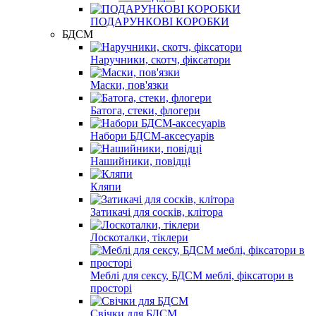
ПОДАРУНКОВІ КОРОБКИ
БДСМ
Наручники, скотч, фіксатори
Маски, пов'язки
Батога, стеки, флогери
Набори БДСМ-аксесуарів
Нашийники, повідці
Кляпи
Затикачі для сосків, клітора
Лоскоталки, тіклери
Меблі для сексу, БДСМ меблі, фіксатори в
просторі
Свічки для БДСМ