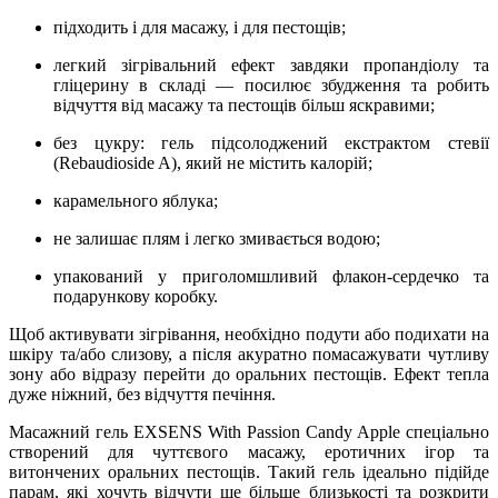
підходить і для масажу, і для пестощів;
легкий зігрівальний ефект завдяки пропандіолу та
гліцерину в складі — посилює збудження та робить
відчуття від масажу та пестощів більш яскравими;
без цукру: гель підсолоджений екстрактом стевії
(Rebaudioside A), який не містить калорій;
карамельного яблука;
не залишає плям і легко змивається водою;
упакований у приголомшливий флакон-сердечко та
подарункову коробку.
Щоб активувати зігрівання, необхідно подути або подихати на
шкіру та/або слизову, а після акуратно помасажувати чутливу
зону або відразу перейти до оральних пестощів. Ефект тепла
дуже ніжний, без відчуття печіння.
Масажний гель EXSENS With Passion Candy Apple спеціально
створений для чуттєвого масажу, еротичних ігор та
витончених оральних пестощів. Такий гель ідеально підійде
парам, які хочуть відчути ще більше близькості та розкрити