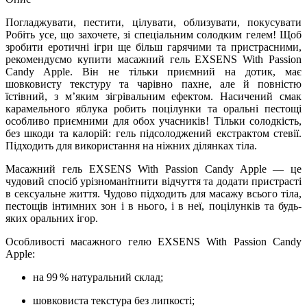
Погладжувати, пестити, цілувати, облизувати, покусувати
Робіть усе, що захочете, зі спеціальним солодким гелем! Щоб
зробити еротичні ігри ще більш гарячими та пристрасними,
рекомендуємо купити масажний гель EXSENS With Passion
Candy Apple. Він не тільки приємний на дотик, має
шовковисту текстуру та чарівно пахне, але й повністю
їстівний, з м’яким зігрівальним ефектом. Насичений смак
карамельного яблука робить поцілунки та оральні пестощі
особливо приємними для обох учасників! Тільки солодкість,
без шкоди та калорій: гель підсолоджений екстрактом стевії.
Підходить для використання на ніжних ділянках тіла.
Масажний гель EXSENS With Passion Candy Apple — це
чудовий спосіб урізноманітнити відчуття та додати пристрасті
в сексуальне життя. Чудово підходить для масажу всього тіла,
пестощів інтимних зон і в нього, і в неї, поцілунків та будь-
яких оральних ігор.
Особливості масажного гелю EXSENS With Passion Candy
Apple:
на 99 % натуральний склад;
шовковиста текстура без липкості;