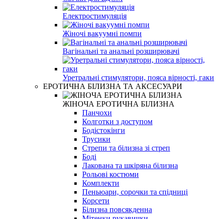
Електростимуляція
Жіночі вакуумні помпи
Вагінальні та анальні розширювачі
Уретральні стимулятори, пояса вірності, гаки
ЕРОТИЧНА БІЛИЗНА ТА АКСЕСУАРИ
ЖІНОЧА ЕРОТИЧНА БІЛИЗНА
Панчохи
Колготки з доступом
Бодістокінги
Трусики
Стрепи та білизна зі стреп
Боді
Лакована та шкіряна білизна
Рольові костюми
Комплекти
Пеньюари, сорочки та спідниці
Корсети
Білизна повсякденна
Мітенки,рукавички