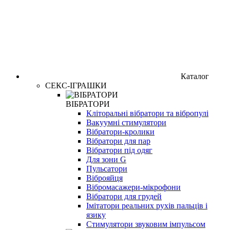
Каталог
СЕКС-ІГРАШКИ
ВІБРАТОРИ
Кліторальні вібратори та вібропулі
Вакуумні стимулятори
Вібратори-кролики
Вібратори для пар
Вібратори під одяг
Для зони G
Пульсатори
Віброяйця
Вібромасажери-мікрофони
Вібратори для грудей
Імітатори реальних рухів пальців і
язику
Стимулятори звуковим імпульсом