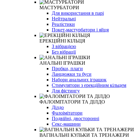
МАСТУРБАТОРИ
Для використання в парі
Нейтральні
Реалістики
Покет-мастурбатори і яйця
ЕРЕКЦІЙНІ КІЛЬЦЯ
З вібрацією
Без вібрації
АНАЛЬНІ ІГРАШКИ
Пробки, плаги
Ланцюжки та буси
Набори анальних іграшок
Стимулятори з ерекційним кільцем
Для фістингу
ФАЛОІМІТАТОРИ ТА ДІЛДО
Ділдо
Фалоімітатори
Подвійні, двосторонні
Секс-машини
ВАГІНАЛЬНІ КУЛЬКИ ТА ТРЕНАЖЕРИ