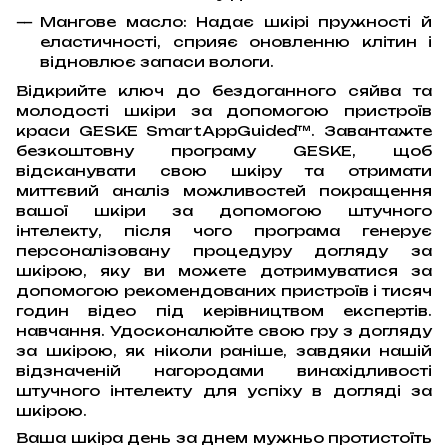
Мангове масло: Надає шкірі пружності й
еластичності, сприяє оновленню клітин і
відновлює запаси вологи.
Відкрийте ключ до бездоганного сяйва та
молодості шкіри за допомогою пристроїв
краси GESKE SmartAppGuided™. Завантажте
безкоштовну програму GESKE, щоб
відсканувати свою шкіру та отримати
миттєвий аналіз можливостей покращення
вашої шкіри за допомогою штучного
інтелекту, після чого програма генерує
персоналізовану процедуру догляду за
шкірою, яку ви можете дотримуватися за
допомогою рекомендованих пристроїв і тисяч
годин відео під керівництвом експертів.
навчання. Удосконалюйте свою гру з догляду
за шкірою, як ніколи раніше, завдяки нашій
відзначеній нагородами винахідливості
штучного інтелекту для успіху в догляді за
шкірою.
Ваша шкіра день за днем мужньо протистоїть