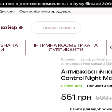
оштовна доставка замовлень на суму більше 3000
Дисконт
Сертифікати на продукцію
 кайф 🫦
ЗНА ТА
ІНТИМНА КОСМЕТИКА ТА
РИ
ЛУБРИКАНТИ
Головна
професійний дог
Антивікова нічна маска GESK
Антивікова нічн
Control Night M
В наявності
Написати від
551 грн
599 
%
Ввійти
для відображе