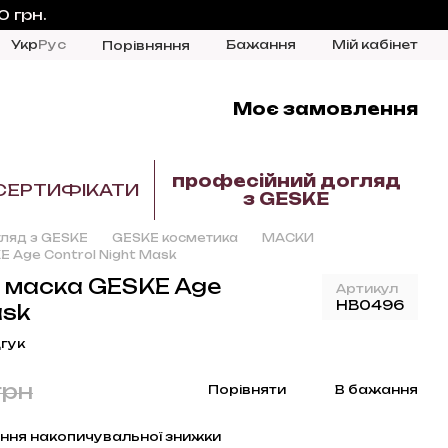
 грн.
Укр
Рус
Бажання
Мій кабінет
Порівняння
Моє замовлення
професійний догляд
СЕРТИФІКАТИ
з GESKE
ляд з GESKE
GESKE косметика
МАСКИ
E Age Control Night Mask
а маска GESKE Age
Артикул
HB0496
ask
гук
грн
Порівняти
В бажання
ння накопичувальної знижки