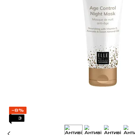
−8%
3