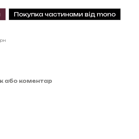
и
Покупка частинами від mono
грн
ук або коментар