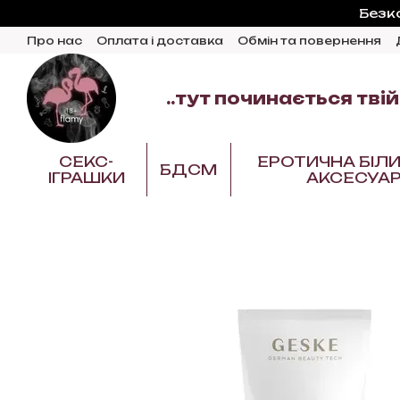
Перейти до основного контенту
Безк
Про нас
Оплата і доставка
Обмін та повернення
Відгуки про магазин
Блог
..тут починається твій
СЕКС-
ЕРОТИЧНА БІЛИ
БДСМ
ІГРАШКИ
АКСЕСУА