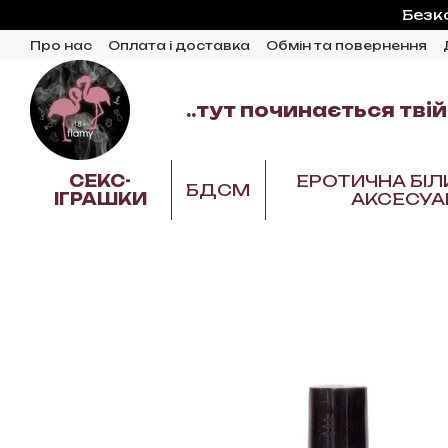
Перейти до основного контенту
Безк
Про нас
Оплата і доставка
Обмін та повернення
Відгуки про магазин
Блог
..тут починається твій
СЕКС-
ЕРОТИЧНА БІЛ
БДСМ
ІГРАШКИ
АКСЕСУА