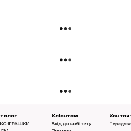
аталог
Клієнтам
Контак
КС-ІГРАШКИ
Вхід до кабінету
Передзво
ДСМ
Про нас