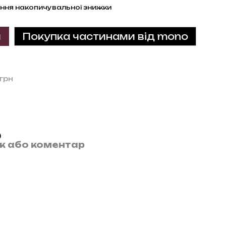
ння накопичувальної знижки
и
Покупка частинами від mono
 грн
)
ук або коментар