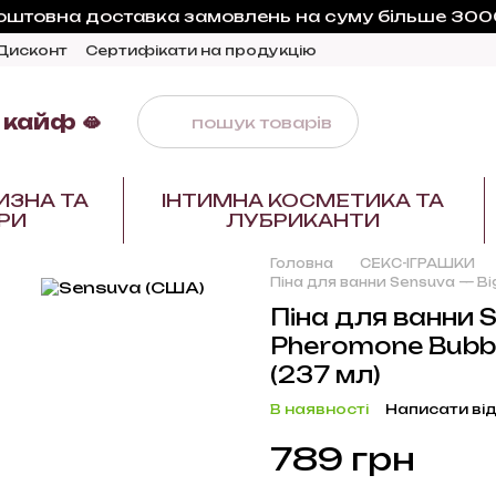
оштовна доставка замовлень на суму більше 3000
Дисконт
Сертифікати на продукцію
 кайф 🫦
ИЗНА ТА
ІНТИМНА КОСМЕТИКА ТА
РИ
ЛУБРИКАНТИ
Головна
СЕКС-ІГРАШКИ
Піна для ванни Sensuva — Big
Піна для ванни S
Pheromone Bubbl
(237 мл)
В наявності
Написати від
789 грн