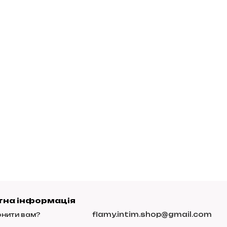
тна інформація
flamy.intim.shop@gmail.com
нити вам?