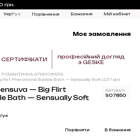
 грн.
Укр
Рус
Бажання
Мій кабінет
Порівняння
Моє замовлення
професійний догляд
СЕРТИФІКАТИ
з GESKE
РОМАНТИЧНА АТМОСФЕРА
 Flirt Pheromone Bubble Bath — Sensually Soft (237 мл)
ensuva — Big Flirt
Артикул
SO7850
e Bath — Sensually Soft
гук
Порівняти
В бажання