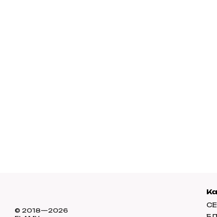
К
СЕ
© 2018—2026
Б