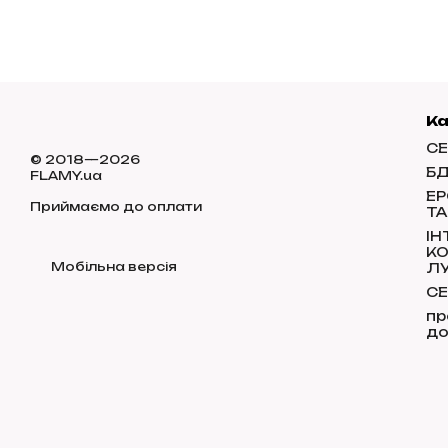
К
СЕ
© 2018—2026
Б
FLAMY.ua
ЕР
Приймаємо до оплати
ТА
І
КО
Мобільна версія
Л
СЕ
пр
до