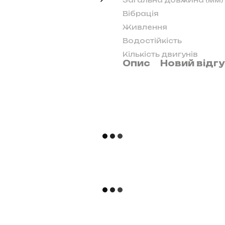
Загальна довжина (мм)
Вібрація
Живлення
Водостійкість
Кількість двигунів
Опис
Новий відг