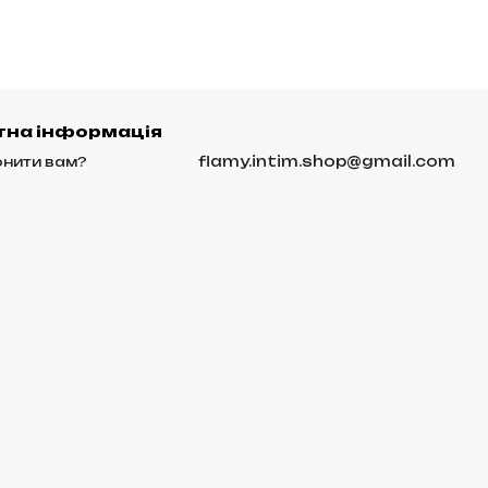
тна інформація
flamy.intim.shop@gmail.com
нити вам?