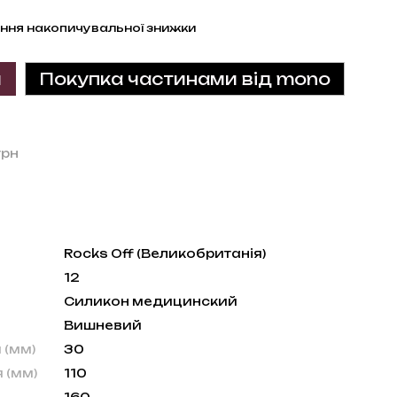
ння накопичувальної знижки
и
Покупка частинами від mono
грн
Rocks Off (Великобританія)
12
Силикон медицинский
Вишневий
 (мм)
30
 (мм)
110