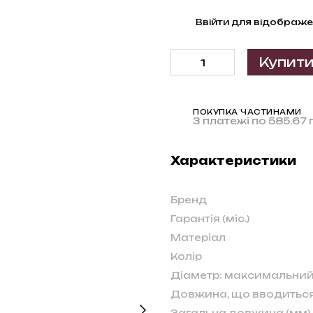
%
Ввійти
для відображе
Купит
ПОКУПКА ЧАСТИНАМИ
3 платежі по 585.67 
Характеристики
Бренд
Гарантія (міс.)
Матеріал
Колір
Діаметр: максимальний
Довжина, що вводиться