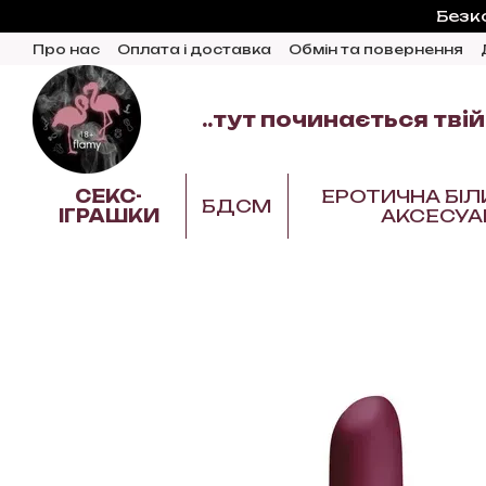
Перейти до основного контенту
Безк
Про нас
Оплата і доставка
Обмін та повернення
Відгуки про магазин
Блог
..тут починається твій
СЕКС-
ЕРОТИЧНА БІЛ
БДСМ
ІГРАШКИ
АКСЕСУА