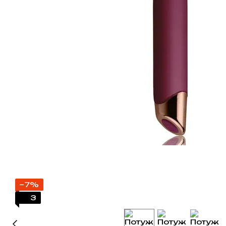
−7%
3