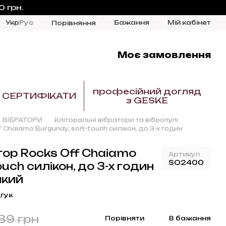
 грн.
Укр
Рус
Бажання
Мій кабінет
Порівняння
Моє замовлення
професійний догляд
СЕРТИФІКАТИ
з GESKE
ВІБРАТОРИ
Кліторальні вібратори та вібропулі
Chaiamo Burgundy, soft-touch силікон, до 3-х годин
ор Rocks Off Chaiamo
Артикул
SO2400
ouch силікон, до 3-х годин
йкий
гук
89 грн
Порівняти
В бажання