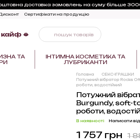
оштовна доставка замовлень на суму більше 3000
Дисконт
Сертифікати на продукцію
 кайф 🫦
ИЗНА ТА
ІНТИМНА КОСМЕТИКА ТА
РИ
ЛУБРИКАНТИ
Головна
СЕКС-ІГРАШКИ
Потужний вібратор Rocks Off 
роботи, водостійкий
Потужний вібрат
Burgundy, soft-t
роботи, водості
В наявності
Написати від
1 757 грн
1 8