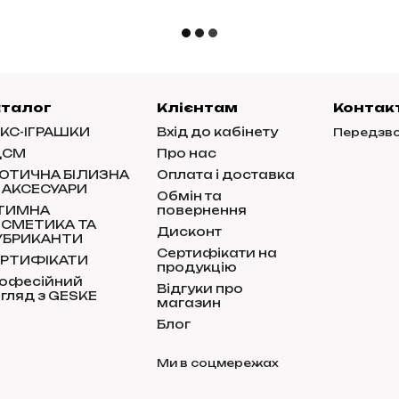
аталог
Клієнтам
Контак
КС-ІГРАШКИ
Вхід до кабінету
Передзво
ДСМ
Про нас
ОТИЧНА БІЛИЗНА
Оплата і доставка
 АКСЕСУАРИ
Обмін та
НТИМНА
повернення
СМЕТИКА ТА
Дисконт
УБРИКАНТИ
Сертифікати на
РТИФІКАТИ
продукцію
офесійний
Відгуки про
гляд з GESKE
магазин
Блог
Ми в соцмережах