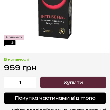
Новинка
3
В наявності
959 грн
Купити
Покупка частинами від mono
Ввійти
для відображення накопичувальної