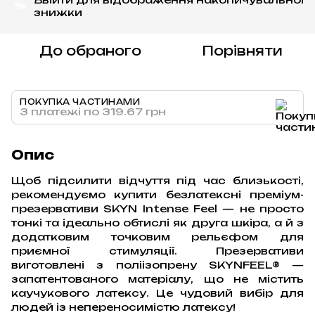
%
знижки
До обраного
Порівняти
ПОКУПКА ЧАСТИНАМИ
3 платежі по 319.67 грн
Опис
Щоб підсилити відчуття під час близькості,
рекомендуємо купити безлатексні преміум-
презервативи SKYN Intense Feel — не просто
тонкі та ідеально обтислі як друга шкіра, а й з
додатковим точковим рельєфом для
приємної стимуляції. Презервативи
виготовлені з поліізопрену SKYNFEEL® —
запатентованого матеріалу, що не містить
каучукового латексу. Це чудовий вибір для
людей із непереносимістю латексу!