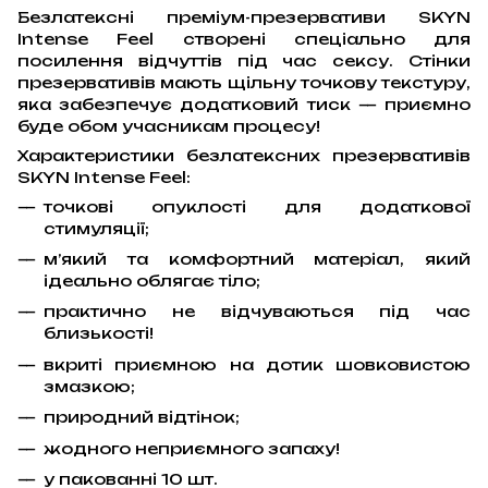
Безлатексні преміум-презервативи SKYN
Intense Feel створені спеціально для
посилення відчуттів під час сексу. Стінки
презервативів мають щільну точкову текстуру,
яка забезпечує додатковий тиск — приємно
буде обом учасникам процесу!
Характеристики безлатексних презервативів
SKYN Intense Feel:
точкові опуклості для додаткової
стимуляції;
м’який та комфортний матеріал, який
ідеально облягає тіло;
практично не відчуваються під час
близькості!
вкриті приємною на дотик шовковистою
змазкою;
природний відтінок;
жодного неприємного запаху!
у пакованні 10 шт.