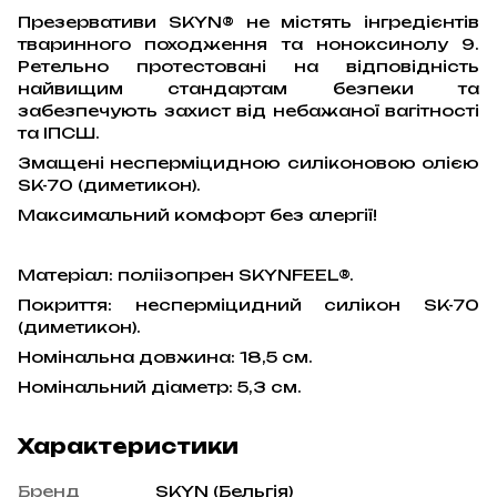
Презервативи SKYN® не містять інгредієнтів
тваринного походження та ноноксинолу 9.
Ретельно протестовані на відповідність
найвищим стандартам безпеки та
забезпечують захист від небажаної вагітності
та ІПСШ.
Змащені несперміцидною силіконовою олією
SK-70 (диметикон).
Максимальний комфорт без алергії!
Матеріал: поліізопрен SKYNFEEL®.
Покриття: несперміцидний силікон SK-70
(диметикон).
Номінальна довжина: 18,5 см.
Номінальний діаметр: 5,3 см.
Характеристики
Бренд
SKYN (Бельгія)