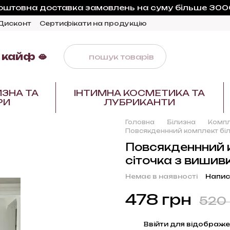
оштовна доставка замовлень на суму більше 3000
Дисконт
Сертифікати на продукцію
 кайф 🫦
ИЗНА ТА
ІНТИМНА КОСМЕТИКА ТА
РИ
ЛУБРИКАНТИ
Головна
Білизна
Компл
Повсякденнний комплект біл
Повсякденнний к
сіточка з вишив
Немає в наявності
Напис
478 грн
520 
%
Ввійти
для відображе