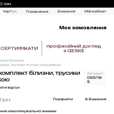
 грн.
Укр
Рус
Бажання
Мій кабінет
Порівняння
Моє замовлення
професійний догляд
СЕРТИФІКАТИ
з GESKE
екти білизни
изни, трусики сіточка з вишивкою
омплект білизни, трусики
Артикул
053/19-
кою
S
ати відгук
грн
Порівняти
В бажання
ння накопичувальної знижки