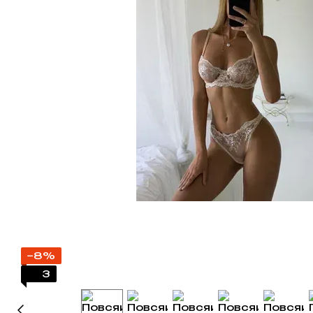
−8%
3