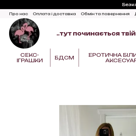
Перейти до основного контенту
Безк
Про нас
Оплата і доставка
Обмін та повернення
Відгуки про магазин
Блог
..тут починається твій
СЕКС-
ЕРОТИЧНА БІЛ
БДСМ
ІГРАШКИ
АКСЕСУА