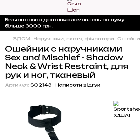
Безкоштовна доставка замовлень на суму
більше 3000 грн.
БДСМ
Наручники, скотч, фіксатори
Ошейник
Ошейник с наручниками
Sex and Mischief - Shadow
Neck & Wrist Restraint, для
рук и ног, тканевый
Артикул:
SO2143
Написати відгук