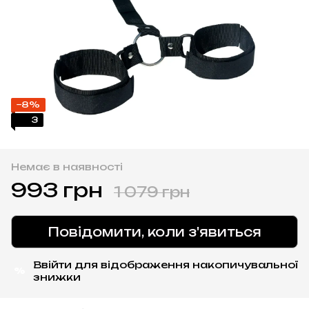
−8%
3
Немає в наявності
993 грн
1 079 грн
Повідомити, коли з'явиться
Ввійти
для відображення накопичувальної
%
знижки