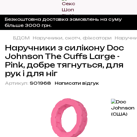
Безкоштовна доставка замовлень на суму
більше 3000 грн.
БДСМ
Наручники, скотч, фіксатори
Наручник
Наручники з силікону Doc
Johnson The Cuffs Large -
Pink, добре тягнуться, для
рук і для ніг
Артикул:
SO1968
Написати відгук