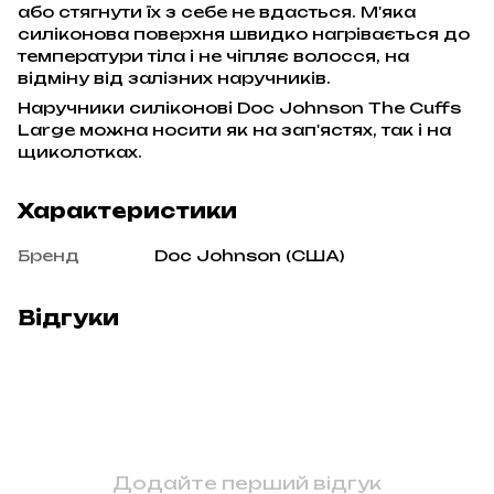
або стягнути їх з себе не вдасться. М'яка
силіконова поверхня швидко нагрівається до
температури тіла і не чіпляє волосся, на
відміну від залізних наручників.
Наручники силіконові Doc Johnson The Cuffs
Large можна носити як на зап'ястях, так і на
щиколотках.
Характеристики
Бренд
Doc Johnson (США)
Відгуки
Додайте перший відгук