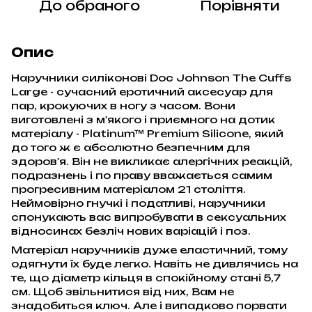
До обраного
Порівняти
Опис
Наручники силіконові Doc Johnson The Cuffs
Large - сучасний еротичний аксесуар для
пар, крокуючих в ногу з часом. Вони
виготовлені з м'якого і приємного на дотик
матеріалу - Platinum™ Premium Silicone, який
до того ж є абсолютно безпечним для
здоров'я. Він не викликає алергічних реакцій,
подразнень і по праву вважається самим
прогресивним матеріалом 21 століття.
Неймовірно гнучкі і податливі, наручники
спонукають вас випробувати в сексуальних
відносинах безліч нових варіацій і поз.
Матеріал наручників дуже еластичний, тому
одягнути їх буде легко. Навіть не дивлячись на
те, що діаметр кільця в спокійному стані 5,7
см. Щоб звільнитися від них, Вам не
знадобиться ключ. Але і випадково порвати