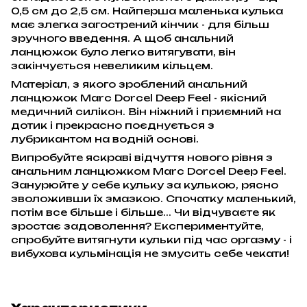
0,5 см до 2,5 см. Найперша маленька кулька
має злегка загострений кінчик - для більш
зручного введення. А щоб анальний
ланцюжок було легко витягувати, він
закінчується невеликим кільцем.
Матеріал, з якого зроблений анальний
ланцюжок Marc Dorcel Deep Feel - якісний
медичний силікон. Він ніжний і приємний на
дотик і прекрасно поєднується з
лубрикантом на водній основі.
Випробуйте яскраві відчуття нового рівня з
анальним ланцюжком Marc Dorcel Deep Feel.
Занурюйте у себе кульку за кулькою, рясно
зволоживши їх змазкою. Спочатку маленький,
потім все більше і більше... Чи відчуваєте як
зростає задоволення? Експериментуйте,
спробуйте витягнути кульки під час оргазму - і
вибухова кульмінація не змусить себе чекати!