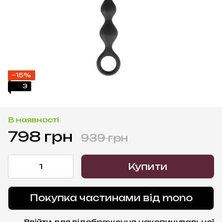
−15%
3
В наявності
798 грн
939 грн
Купити
Покупка частинами від mono
Ввійти
для відображення накопичувальної