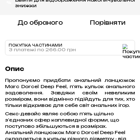
%
знижки
До обраного
Порівняти
ПОКУПКА ЧАСТИНАМИ
3 платежі по 266.00 грн
Опис
Пропонуємо придбати анальний ланцюжок
Marc Dorcel Deep Feel, п'ять кульок анального
задоволення. Завдяки своїм невеликим
розмірам, вони відмінно підійдуть для тих, хто
тільки відкриває для себе світ анальних ігор.
Секс-девайс являє собою п'ять щільно
з'єднаних сфер каплевидної форми, що
поступово збільшуються в розмірах.
Анальний ланцюжок Marc Dorcel Deep Feel
складається з кульок різного діаметру - від