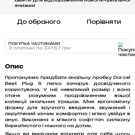
%
знижки
До обраного
Порівняти
ПОКУПКА ЧАСТИНАМИ
3 платежі по 341.67 грн
Опис
Пропонуємо придбати анальну пробку Dorcel
Best Plug S легко зачарує досвідченого
користувача. У неї невеликий розмір і вона
стане розумним продовженням вашої
колекції анальних іграшок. Має ергономічну
форму для зручного введення, звужений і
округлений кінчик комфортно і м'яко увійде в
анус. Виконана з м'якого софт-тач силікону
бархатистого і ніжного на дотик.
Якщо ви вирішили відкрити для себе щось