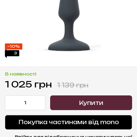
−10%
3
В наявності
1 025 грн
1 139 грн
Купити
Покупка частинами від mono
Ввійти
для відображення накопичувальної