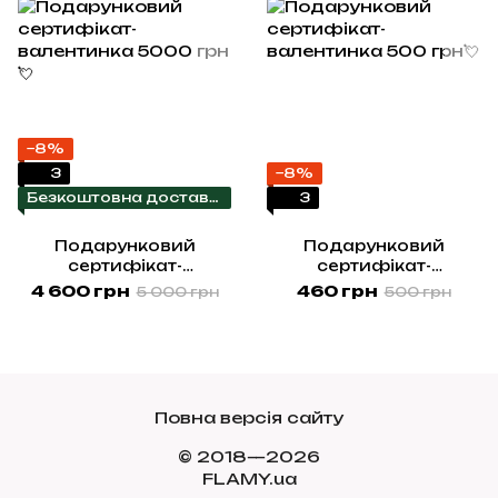
−8%
3
−8%
Безкоштовна доставка
3
Подарунковий
Подарунковий
сертифікат-
сертифікат-
валентинка 5000 грн💘
валентинка 500 грн💘
4 600 грн
460 грн
5 000 грн
500 грн
Повна версія сайту
© 2018—2026
FLAMY.ua