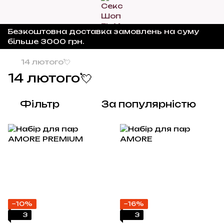
Безкоштовна доставка замовлень на суму
більше 3000 грн.
14 лютого💘
14 лютого💘
Фільтр
За популярністю
−10%
−16%
3
3