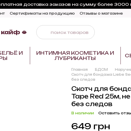
платная доставка заказов на сумму более 3000 
нт
Сертификаты на продукцию
Отзывы о магазине
 кайф 🫦
БЕЛЬЁ И
ИНТИМНАЯ КОСМЕТИКА И
С
РЫ
ЛУБРИКАНТЫ
Главная
БДСМ
Наручни
Скотч для бондажа Liebe See
без следов
Скотч для бонда
Tape Red 25м, не
без следов
В наличии
Оставить отз
649 грн