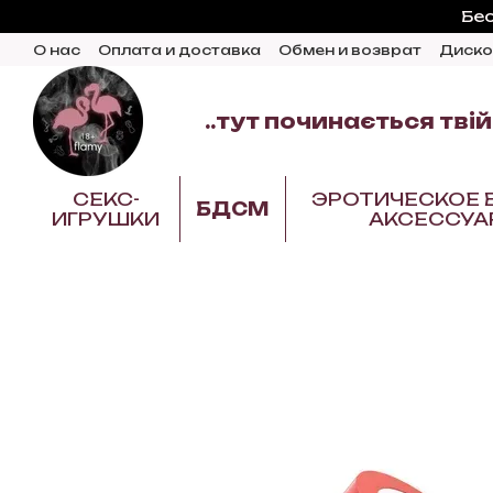
Перейти к основному контенту
Бес
О нас
Оплата и доставка
Обмен и возврат
Диско
Блог
..тут починається твій
СЕКС-
ЭРОТИЧЕСКОЕ 
БДСМ
ИГРУШКИ
АКСЕССУА