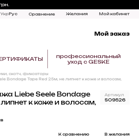
грн.
Укр
Рус
Желания
Мой кабинет
Сравнение
Мой заказ
профессиональный
ЕРТИФИКАТЫ
уход с GESKE
ки, скотч, фиксаторы
le Bondage Tape Red 25м, не липнет к коже и волосам,
жа Liebe Seele Bondage
Артикул
SO9526
 липнет к коже и волосам,
ыв
К сравнению
В желания