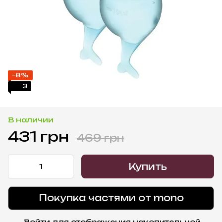
−8%
3
В наличии
431 грн
469 грн
Купить
Покупка частями от mono
Войти
для отображения накопительной