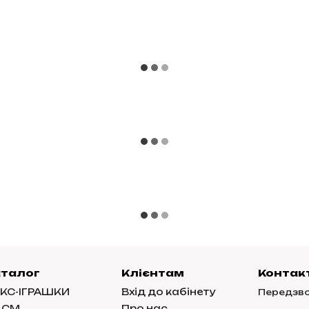
аталог
Клієнтам
Контак
КС-ІГРАШКИ
Вхід до кабінету
Передзво
ДСМ
Про нас