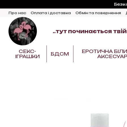
Перейти до основного контенту
Безк
Про нас
Оплата і доставка
Обмін та повернення
Відгуки про магазин
Блог
..тут починається твій
СЕКС-
ЕРОТИЧНА БІЛИ
БДСМ
ІГРАШКИ
АКСЕСУА