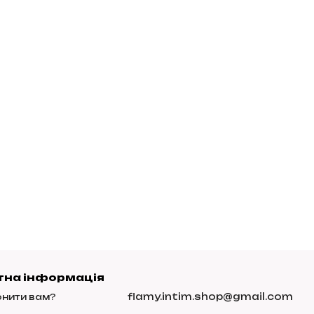
тна інформація
flamy.intim.shop@gmail.com
нити вам?