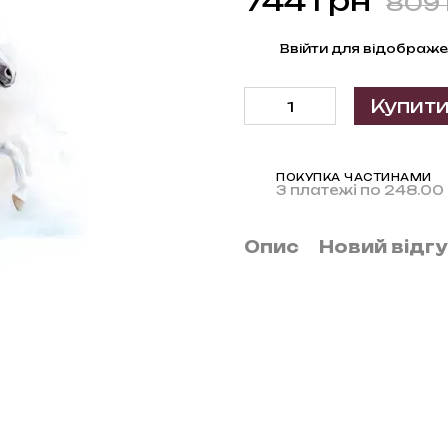
744 грн
809 
%
Ввійти
для відображе
Купит
ПОКУПКА ЧАСТИНАМИ
3 платежі по 248.00
Опис
Новий відг