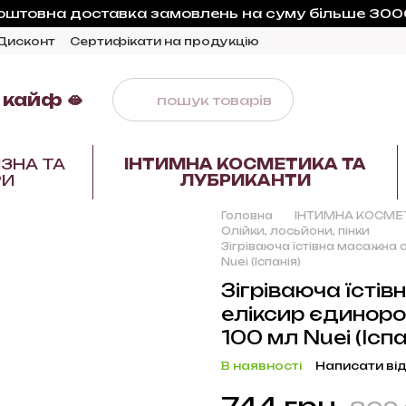
оштовна доставка замовлень на суму більше 3000
Дисконт
Сертифікати на продукцію
 кайф 🫦
ЗНА ТА
ІНТИМНА КОСМЕТИКА ТА
РИ
ЛУБРИКАНТИ
Головна
ІНТИМНА КОСМЕ
Олійки, лосьйони, пінки
Зігріваюча їстівна масажна ол
Nuei (Іспанія)
Зігріваюча їстів
еліксир єдинорога
100 мл Nuei (Іспа
В наявності
Написати від