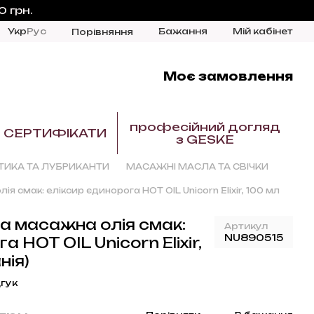
 грн.
Укр
Рус
Бажання
Мій кабінет
Порівняння
Моє замовлення
професійний догляд
СЕРТИФІКАТИ
з GESKE
ТИКА ТА ЛУБРИКАНТИ
МАСАЖНІ МАСЛА ТА СВІЧКИ
ія смак: еліксир єдинорога HOT OIL Unicorn Elixir, 100 мл
на масажна олія смак:
Артикул
NU890515
 HOT OIL Unicorn Elixir,
нія)
гук