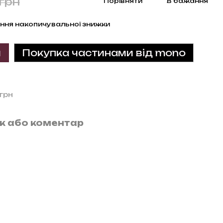
грн
Порівняти
В бажання
ння накопичувальної знижки
и
Покупка частинами від mono
 грн
ук або коментар