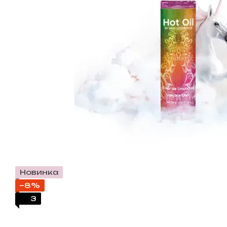
Новинка
−8%
3