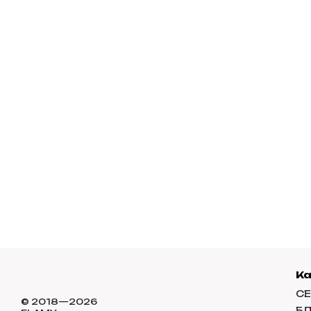
К
СЕ
© 2018—2026
Б