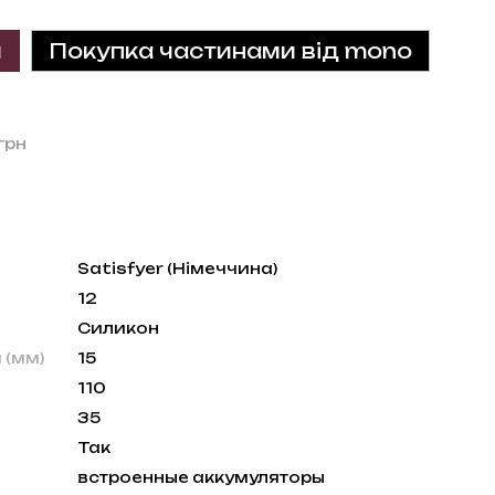
и
Покупка частинами від mono
грн
Satisfyer (Німеччина)
12
Силикон
 (мм)
15
110
35
Так
встроенные аккумуляторы