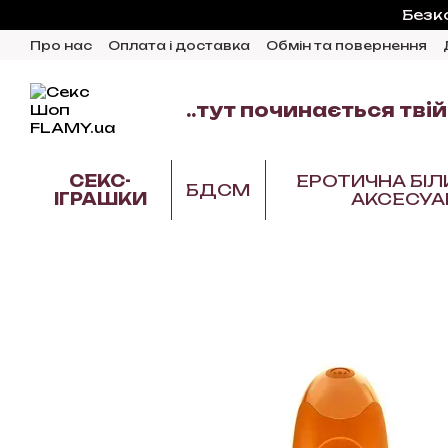
Перейти до основного контенту
Безк
Про нас
Оплата і доставка
Обмін та повернення
Відгуки про магазин
Блог
..тут починається твій
СЕКС-
ЕРОТИЧНА БІЛ
БДСМ
ІГРАШКИ
АКСЕСУА