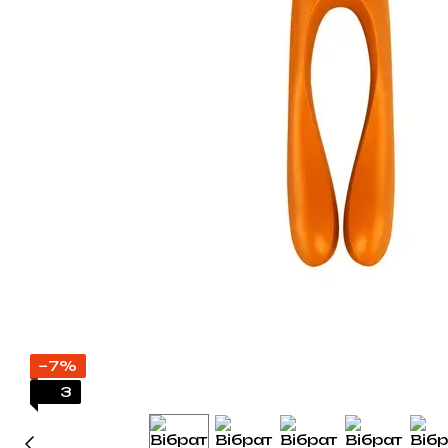
−7%
3