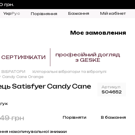
 грн.
Укр
Рус
Бажання
Мій кабінет
Порівняння
Моє замовлення
професійний догляд
СЕРТИФІКАТИ
з GESKE
ВІБРАТОРИ
Кліторальні вібратори та вібропулі
er Candy Cane Orange
ець Satisfyer Candy Cane
Артикул
SO4652
гук
449 грн
Порівняти
В бажання
ння накопичувальної знижки