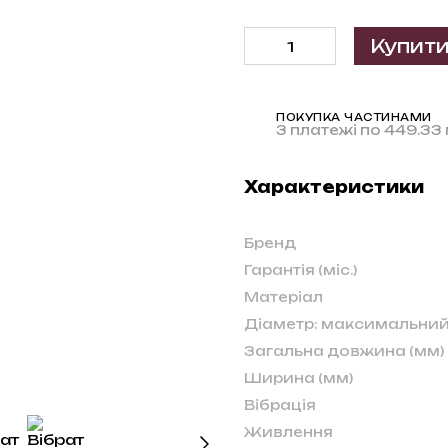
Купит
ПОКУПКА ЧАСТИНАМИ
3 платежі по 449.33 
Характеристики
Бренд
Гарантія (міс.)
Матеріал
Діаметр: максимальний
Загальна довжина (мм)
Ширина (мм)
Вібрація
Живлення