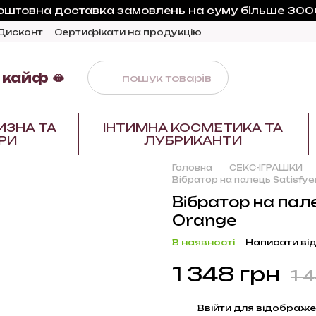
оштовна доставка замовлень на суму більше 3000
Дисконт
Сертифікати на продукцію
 кайф 🫦
ИЗНА ТА
ІНТИМНА КОСМЕТИКА ТА
РИ
ЛУБРИКАНТИ
Головна
СЕКС-ІГРАШКИ
Вібратор на палець Satisfy
Вібратор на пал
Orange
В наявності
Написати від
1 348 грн
1 
%
Ввійти
для відображе