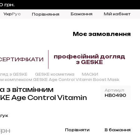
 грн.
Укр
Рус
Бажання
Мій кабінет
Порівняння
Моє замовлення
професійний догляд
СЕРТИФІКАТИ
з GESKE
ляд з GESKE
GESKE косметика
МАСКИ
ним комплексом GESKE Age Control Vitamin Boost Mask
а з вітамінним
Артикул
HB0490
E Age Control Vitamin
гук
грн
Порівняти
В бажання