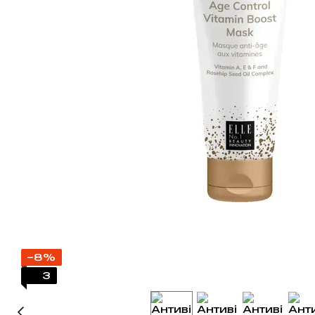
−8%
3