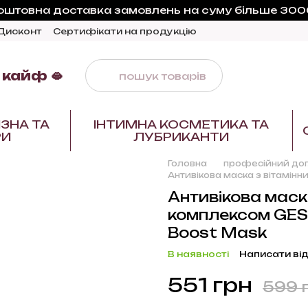
оштовна доставка замовлень на суму більше 3000
Дисконт
Сертифікати на продукцію
 кайф 🫦
ЗНА ТА
ІНТИМНА КОСМЕТИКА ТА
РИ
ЛУБРИКАНТИ
Головна
професійний дог
Антивікова маска з вітамін
Антивікова маск
комплексом GESK
Boost Mask
В наявності
Написати від
551 грн
599 