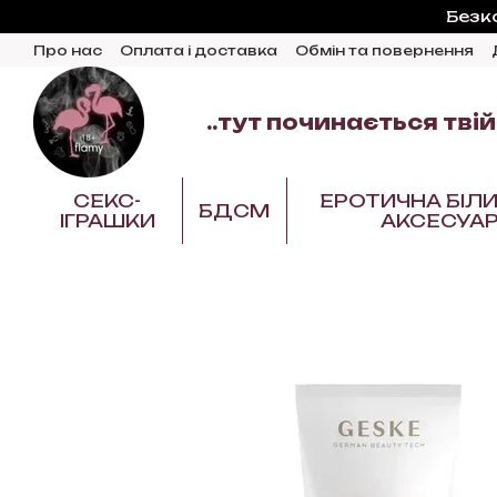
Перейти до основного контенту
Безк
Про нас
Оплата і доставка
Обмін та повернення
Відгуки про магазин
Блог
..тут починається твій
СЕКС-
ЕРОТИЧНА БІЛИ
БДСМ
ІГРАШКИ
АКСЕСУА