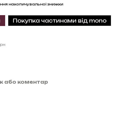
ння накопичувальної знижки
и
Покупка частинами від mono
грн
ук або коментар